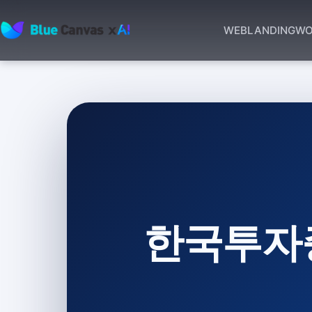
WEB
LANDING
WO
BLUECANVAS
한국투자증