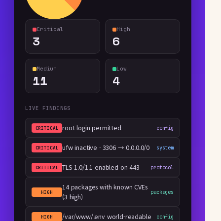
Critical
High
3
6
Medium
Low
11
4
LIVE FINDINGS
root login permitted
config
CRITICAL
ufw inactive · 3306 → 0.0.0.0/0
system
CRITICAL
TLS 1.0/1.1 enabled on 443
protocol
CRITICAL
14 packages with known CVEs
packages
HIGH
(3 high)
/var/www/.env world-readable
config
HIGH