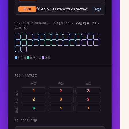
failed SSH attempts detected
logs
HIGH
30-ITEM COVERAGE ·
라이트 10 · 스탠다드 20 ·
프로 30
라이트
스탠다드
프로
RISK MATRIX
낮음
중간
높음
높음
1
2
3
중간
2
6
2
낮음
4
3
1
AI PIPELINE