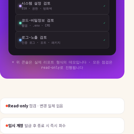
시스템 설정 검토
✓
SSH · 권한 · 방화벽
코드·비밀정보 검토
✓
웹앱 · .env · CMS
로그·노출 검토
✓
인증 로그 · 포트 · 패키지
* 위 콘솔은 실제 리포트 형식의 데모입니다 · 모든 점검은
read-only로 진행됩니다
Read-only
점검 · 변경 일체 없음
임시 계정
발급 후 종료 시 즉시 회수