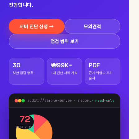
진행합니다.
서버 진단 신청 →
모의견적
점검 범위 보기
30
₩99K~
PDF
보안 점검 항목
1대 진단 시작 가격
근거·위험도·조치
순서
audit://sample-server · report preview
✓ read-only
72
RISK / 100