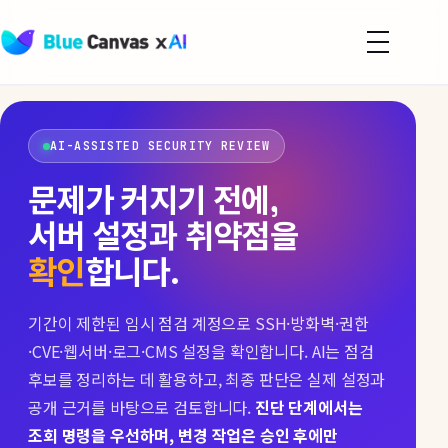
메
뉴
BLUECANVAS
열
기
AI-ASSISTED SECURITY REVIEW
문제가 커지기 전에,
서버 설정과 취약점을
확인
합니다.
기간이 제한된 임시 점검 계정으로 SSH·방화벽·권한
·CVE·웹서버·로그·CMS 설정을 확인합니다. AI는 점검
후보를 정리하는 데 활용하고, 최종 판단은 실제 설정과
공개 근거를 바탕으로 검토합니다.
진단 단계에서는
조회 명령을 우선하며, 변경 작업은 승인 후에만