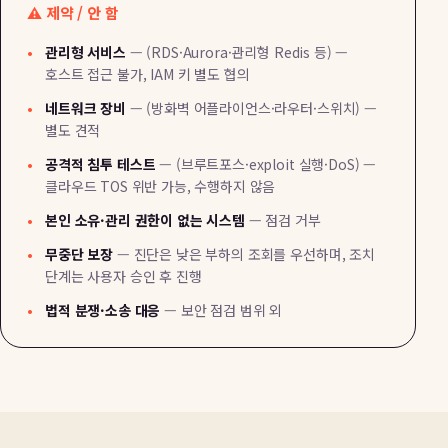
제약 / 안 함
관리형 서비스
— (RDS·Aurora·관리형 Redis 등) —
호스트 접근 불가, IAM 키 별도 협의
네트워크 장비
— (방화벽 어플라이언스·라우터·스위치) —
별도 견적
공격적 침투 테스트
— (브루트포스·exploit 실행·DoS) —
클라우드 TOS 위반 가능, 수행하지 않음
본인 소유·관리 권한이 없는 시스템
— 점검 거부
무중단 보장
— 진단은 낮은 부하의 조회를 우선하며, 조치
단계는 사용자 승인 후 진행
법적 분쟁·소송 대응
— 보안 점검 범위 외