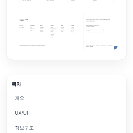
목차
개요
UX/UI
정보구조