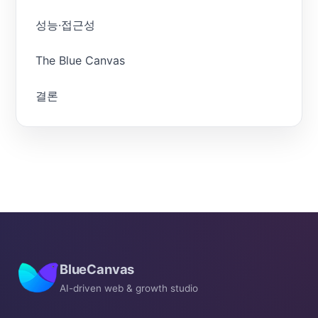
성능·접근성
The Blue Canvas
결론
BlueCanvas
AI-driven web & growth studio