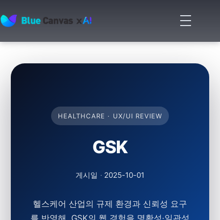
메
뉴
BLUECANVAS
열
기
HEALTHCARE · UX/UI REVIEW
GSK
게시일
·
2025-10-01
헬스케어 산업의 규제 환경과 신뢰성 요구
를 반영해, GSK의 웹 경험을
명확성
·
일관성