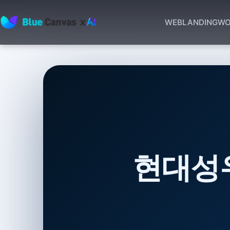
WEB
LANDING
WO
BLUECANVAS
현대성