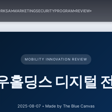
RKS
AI
MARKETING
SECURITY
PROGRAM
REVIEW
▾
▾
▾
MOBILITY INNOVATION REVIEW
우홀딩스 디지털 전
2025-08-07
•
Made by The Blue Canvas