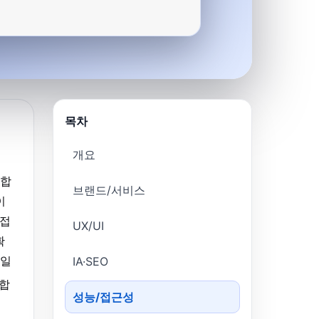
목차
개요
영합
브랜드/서비스
이
 접
UX/UI
확
 일
IA·SEO
시합
성능/접근성