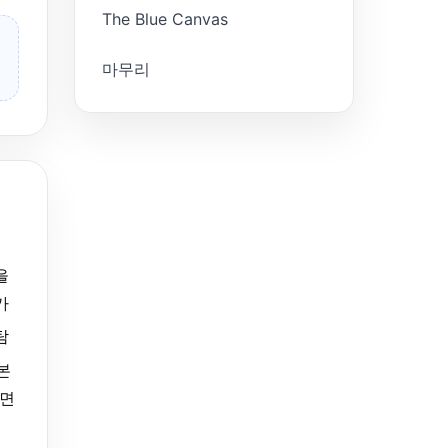
The Blue Canvas
마무리
을
가
탐
본
하면