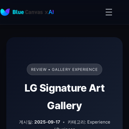
메
뉴
BLUECANVAS
열
기
REVIEW • GALLERY EXPERIENCE
LG Signature Art
Gallery
게시일:
2025-09-17
•
카테고리: Experience