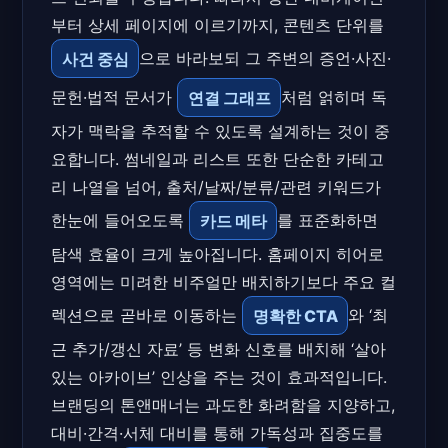
부터 상세 페이지에 이르기까지, 콘텐츠 단위를
사건 중심
으로 바라보되 그 주변의 증언·사진·
문헌·법적 문서가
연결 그래프
처럼 얽히며 독
자가 맥락을 추적할 수 있도록 설계하는 것이 중
요합니다. 썸네일과 리스트 또한 단순한 카테고
리 나열을 넘어, 출처/날짜/분류/관련 키워드가
한눈에 들어오도록
카드 메타
를 표준화하면
탐색 효율이 크게 높아집니다. 홈페이지 히어로
영역에는 미려한 비주얼만 배치하기보다 주요 컬
렉션으로 곧바로 이동하는
명확한 CTA
와 ‘최
근 추가/갱신 자료’ 등 변화 신호를 배치해 ‘살아
있는 아카이브’ 인상을 주는 것이 효과적입니다.
브랜딩의 톤앤매너는 과도한 화려함을 지양하고,
대비·간격·서체 대비를 통해 가독성과 집중도를