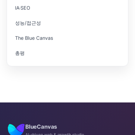
IA·SEO
성능/접근성
The Blue Canvas
총평
BlueCanvas
AI-driven web & growth studio