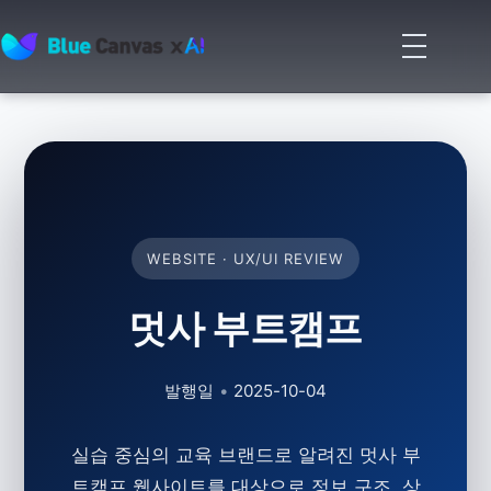
메
뉴
BLUECANVAS
열
기
WEBSITE · UX/UI REVIEW
멋사 부트캠프
발행일
•
2025-10-04
실습 중심의 교육 브랜드로 알려진
멋사 부
트캠프
웹사이트를 대상으로 정보 구조, 상