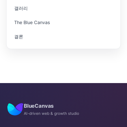
갤러리
The Blue Canvas
결론
BlueCanvas
AI-driven web & growth studio