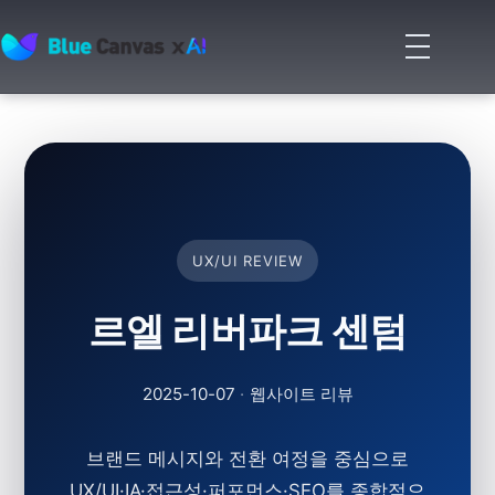
메
뉴
BLUECANVAS
열
기
UX/UI REVIEW
르엘 리버파크 센텀
2025-10-07
·
웹사이트 리뷰
브랜드 메시지와 전환 여정을 중심으로
UX/UI·IA·접근성·퍼포먼스·SEO를 종합적으