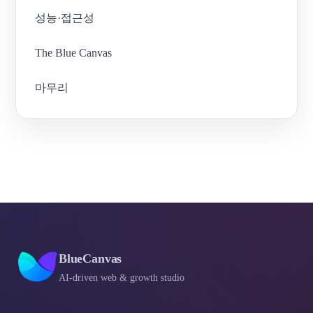
성능·접근성
The Blue Canvas
마무리
BlueCanvas
AI-driven web & growth studio