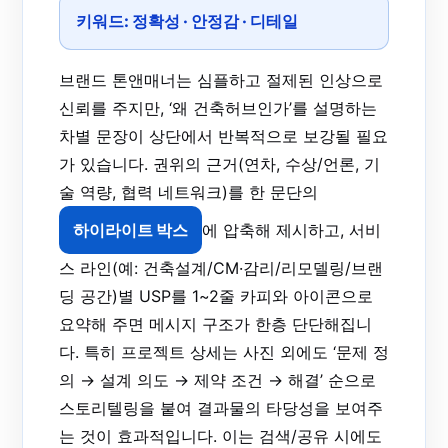
키워드:
정확성
·
안정감
·
디테일
브랜드 톤앤매너는 심플하고 절제된 인상으로
신뢰를 주지만, ‘왜 건축허브인가’를 설명하는
차별 문장이 상단에서 반복적으로 보강될 필요
가 있습니다. 권위의 근거(연차, 수상/언론, 기
술 역량, 협력 네트워크)를 한 문단의
하이라이트 박스
에 압축해 제시하고, 서비
스 라인(예: 건축설계/CM·감리/리모델링/브랜
딩 공간)별 USP를 1~2줄 카피와 아이콘으로
요약해 주면 메시지 구조가 한층 단단해집니
다. 특히 프로젝트 상세는 사진 외에도 ‘문제 정
의 → 설계 의도 → 제약 조건 → 해결’ 순으로
스토리텔링을 붙여 결과물의 타당성을 보여주
는 것이 효과적입니다. 이는 검색/공유 시에도