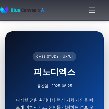
메
뉴
BLUECANVAS
열
기
CASE STUDY · UX/UI
피노디엑스
출간일
·
2025-08-25
디지털 전환 환경에서
핵심 가치 제안
을 빠
르게 이해시키고, 신뢰를 강화하는 정보 구