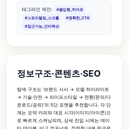
태그라인 제안:
#몰입형_히어로
#스토리텔링_스크롤
#명확한_CTA
#접근가능_인터랙션
정보구조·콘텐츠·SEO
탐색 구조는 ‘브랜드 서사 → 모델 하이라이트
→ 기술·안전 → 라이프스타일 → 전환(문의/다
운로드/공유)’의 5단 포맷을 추천합니다. 각 단
계는 요약 카피와 대표 시각(이미지/아이콘)으
로 빠르게 스캐닝되며, 상세 진입 시에는 데이
터 테이블, 비교 컴포넌트, 적절한 내부 링크로