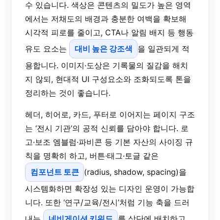
수 있습니다. 색상은 콘텐츠의 밀도가 높은 영역
에서는 저채도의 배경과 충분한 여백을 확보해
시각적 피로를 줄이고, CTA나 알림 배지 등 행동
유도 요소는
대비 높은 강조색
을 일관되게 적
용합니다. 이미지·도상은 기록물의 질감을 해치
지 않되, 현대적 UI 구성요소와 조화되도록 톤을
정리하는 것이 좋습니다.
헤더, 히어로, 카드, 푸터로 이어지는 페이지 구조
는 ‘전시 기관’의 공적 신뢰를 담아야 합니다. 로
고·보조 엠블럼·파비콘 등 기본 자산의 사이징 규
칙을 명확히 하고, 버튼·태그·토글 같은
컴포넌트 토큰
(radius, shadow, spacing)을
시스템화하면 확장성 있는 디자인 운영이 가능합
니다. 또한 ‘연구/교육/전시’처럼 기능 축을 드러
내는
네비게이션 키워드
를 상단에 배치하고,