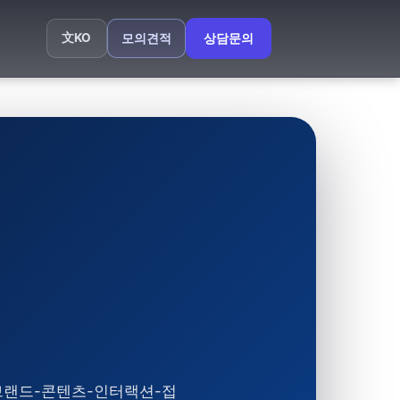
文
KO
모의견적
상담문의
브랜드-콘텐츠-인터랙션-접