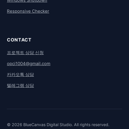
Windows Shutdown
Responsive Checker
CONTACT
프로젝트 상담 신청
opci1004@gmail.com
카카오톡 상담
텔레그램 상담
© 2026 BlueCanvas Digital Studio. All rights reserved.