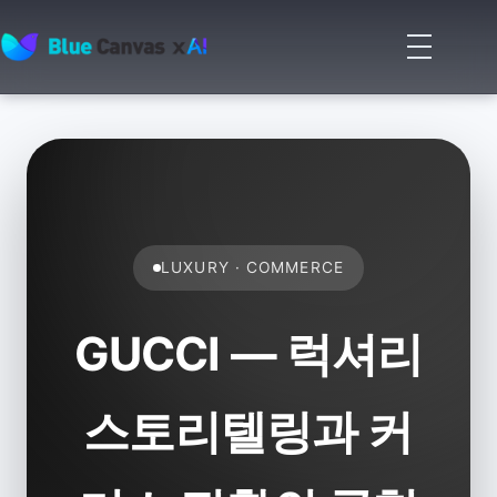
메
뉴
BLUECANVAS
열
기
LUXURY · COMMERCE
GUCCI — 럭셔리
스토리텔링과 커