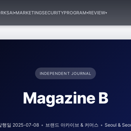
RKS
AI
MARKETING
SECURITY
PROGRAM
REVIEW
▾
▾
▾
INDEPENDENT JOURNAL
Magazine B
발행일 2025-07-08
•
브랜드 아카이브 & 커머스
•
Seoul & Seo