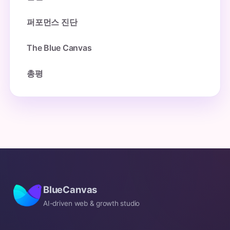
퍼포먼스 진단
The Blue Canvas
총평
BlueCanvas
AI-driven web & growth studio