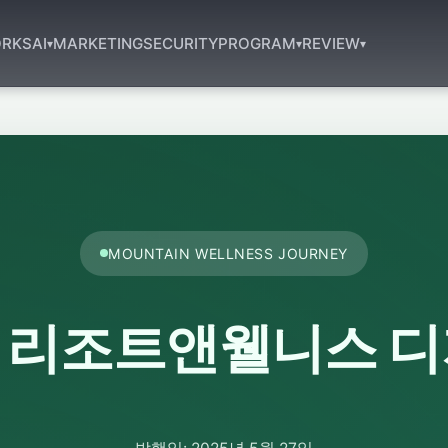
RKS
AI
MARKETING
SECURITY
PROGRAM
REVIEW
▾
▾
▾
MOUNTAIN WELLNESS JOURNEY
 리조트앤웰니스 디