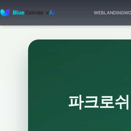
WEB
LANDING
WO
BLUECANVAS
파크로쉬