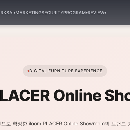
RKS
AI
MARKETING
SECURITY
PROGRAM
REVIEW
▾
▾
▾
DIGITAL FURNITURE EXPERIENCE
PLACER Online S
 확장한 iloom PLACER Online Showroom의 브랜드 