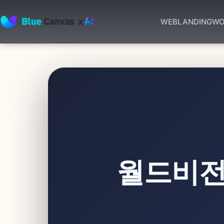
WEB
LANDING
WO
BLUECANVAS
월드비전