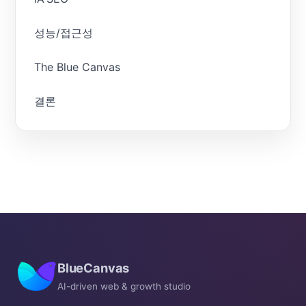
성능/접근성
The Blue Canvas
결론
BlueCanvas
AI-driven web & growth studio