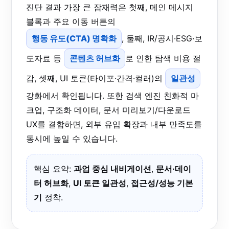
진단 결과 가장 큰 잠재력은 첫째, 메인 메시지
블록과 주요 이동 버튼의
행동 유도(CTA) 명확화
, 둘째, IR/공시·ESG·보
도자료 등
콘텐츠 허브화
로 인한 탐색 비용 절
감, 셋째, UI 토큰(타이포·간격·컬러)의
일관성
강화에서 확인됩니다. 또한 검색 엔진 친화적 마
크업, 구조화 데이터, 문서 미리보기/다운로드
UX를 결합하면, 외부 유입 확장과 내부 만족도를
동시에 높일 수 있습니다.
핵심 요약:
과업 중심 내비게이션
,
문서·데이
터 허브화
,
UI 토큰 일관성
,
접근성/성능 기본
기
정착.