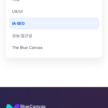
UX/UI
IA·SEO
성능·접근성
The Blue Canvas
BlueCanvas