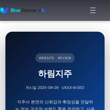
메
뉴
BLUECANVAS
열
기
WEBSITE · REVIEW
하림지주
게시일 2025-09-29
·
UX/UI·IA·SEO
지주사 본연의 신뢰감과 확장성을 전달하
는 정보 구조와 브랜드 톤을 점검하고, 사용