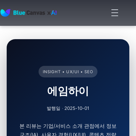
메
뉴
BLUECANVAS
열
기
INSIGHT • UX/UI • SEO
에임하이
발행일
·
2025-10-01
본 리뷰는 기업/서비스 소개 관점에서 정보
구조(IA), 사용자 경험(UX/UI),
콘텐츠 전략