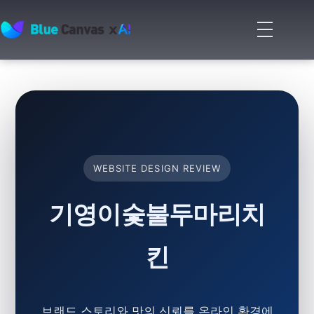
메
뉴
BLUECANVAS
열
기
WEBSITE DESIGN REVIEW
기영이숯불두마리치
킨
브랜드 스토리와 맛의 신뢰를 온라인 환경에