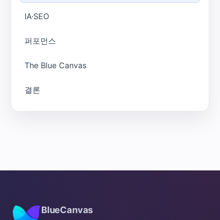
IA·SEO
퍼포먼스
The Blue Canvas
결론
BlueCanvas