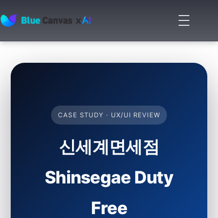
메
뉴
BLUECANVAS
열
기
CASE STUDY · UX/UI REVIEW
신세계면세점
Shinsegae Duty
Free