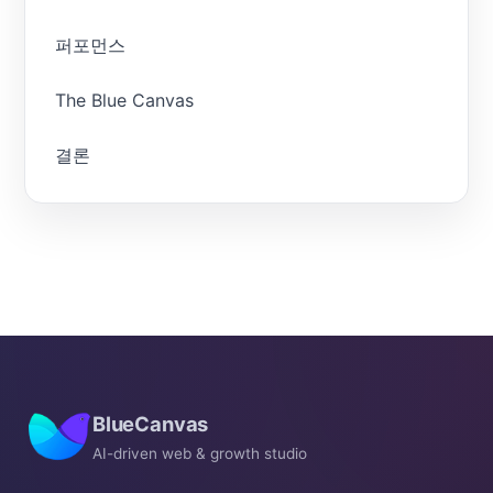
퍼포먼스
The Blue Canvas
결론
BlueCanvas
AI-driven web & growth studio