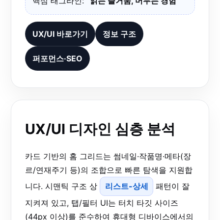
핵심 태그라인:
“읽는 즐거움, 머무는 경험”
UX/UI 바로가기
정보 구조
퍼포먼스·SEO
UX/UI 디자인 심층 분석
카드 기반의 홈 그리드는 썸네일·작품명·메타(장
르/연재주기 등)의 조합으로 빠른 탐색을 지원합
니다. 시맨틱 구조 상
리스트-상세
패턴이 잘
지켜져 있고, 탭/필터 UI는 터치 타깃 사이즈
(44px 이상)를 준수하여 휴대형 디바이스에서의