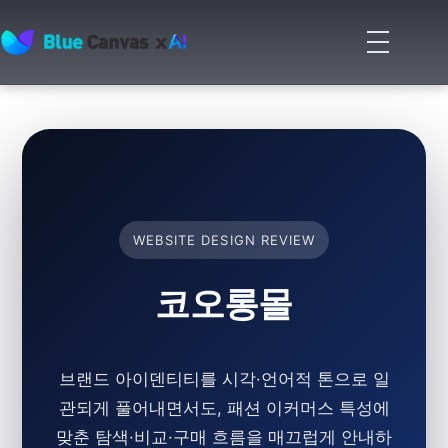
메
뉴
BLUECANVAS
열
기
WEBSITE DESIGN REVIEW
코오롱몰
브랜드 아이덴티티를 시각·언어적 톤으로 일
관되게 풀어내면서도, 패션 이커머스 특성에
맞춘 탐색·비교·구매 흐름을 매끄럽게 안내하