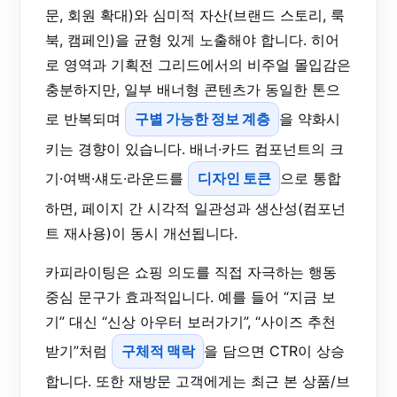
문, 회원 확대)와 심미적 자산(브랜드 스토리, 룩
북, 캠페인)을 균형 있게 노출해야 합니다. 히어
로 영역과 기획전 그리드에서의 비주얼 몰입감은
충분하지만, 일부 배너형 콘텐츠가 동일한 톤으
로 반복되며
구별 가능한 정보 계층
을 약화시
키는 경향이 있습니다. 배너·카드 컴포넌트의 크
기·여백·섀도·라운드를
디자인 토큰
으로 통합
하면, 페이지 간 시각적 일관성과 생산성(컴포넌
트 재사용)이 동시 개선됩니다.
카피라이팅은 쇼핑 의도를 직접 자극하는 행동
중심 문구가 효과적입니다. 예를 들어 “지금 보
기” 대신 “신상 아우터 보러가기”, “사이즈 추천
받기”처럼
구체적 맥락
을 담으면 CTR이 상승
합니다. 또한 재방문 고객에게는 최근 본 상품/브