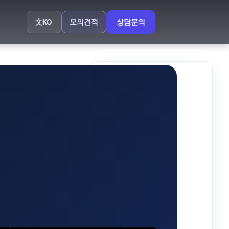
모의견적
상담문의
文
KO
빠른 탐색
개요
UX 전략
정보 구조
비주얼 시스템
상호작용·성능
SEO·접근성