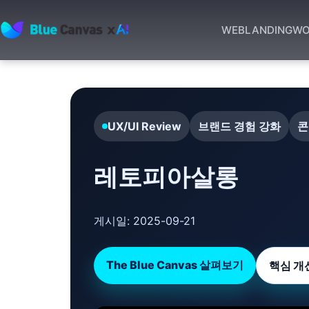
WEB
LANDING
WO
BLUECANVAS
UX/UI Review
브랜드 경험 강화
콘
레토피아살롱
게시일:
2025-09-21
The Blue Canvas 살펴보기
핵심 개