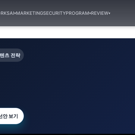
RKS
AI
MARKETING
SECURITY
PROGRAM
REVIEW
▾
▾
▾
텐츠 전략
선안 보기