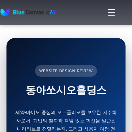
메
뉴
BLUECANVAS
열
기
WEBSITE DESIGN REVIEW
동아쏘시오홀딩스
제약·바이오 중심의 포트폴리오를 보유한 지주회
사로서, 기업의 철학과 책임 있는 혁신을 일관된
내러티브로 전달하는지, 그리고 사용자 여정 전