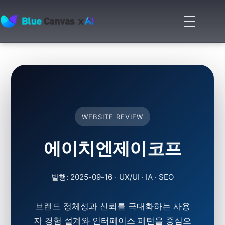
메
뉴
BLUECANVAS
열
기
WEBSITE REVIEW
에이치엔제이코프
발행: 2025-09-16
·
UX/UI · IA · SEO
브랜드 정체성과 신뢰를 극대화하는 사용
자 경험 설계와 인터페이스 패턴을 중심으