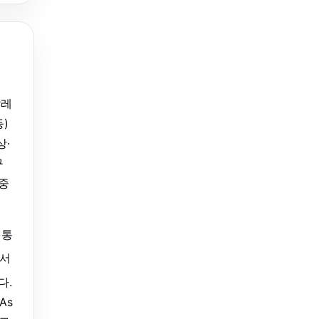
팔레
)
상·
구
 중
 통
에서
다.
As