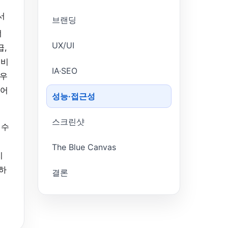
서
브랜딩
너
UX/UI
급,
내비
IA·SEO
 우
용어
성능·접근성
스크린샷
필수
The Blue Canvas
지
구하
결론