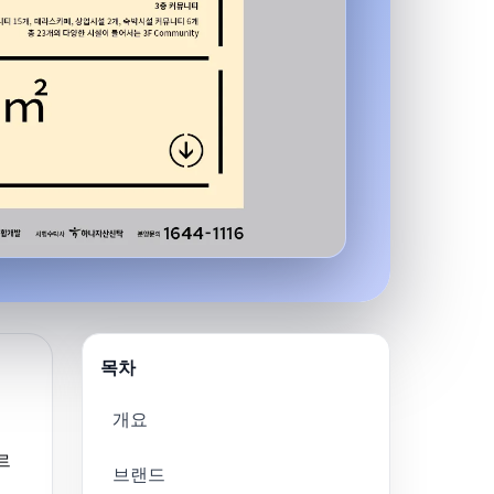
목차
개요
르
브랜드