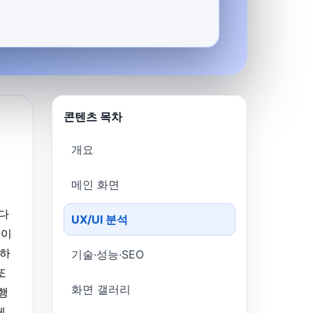
콘텐츠 목차
개요
메인 화면
다
UX/UI 분석
션이
화하
기술·성능·SEO
또
화면 갤러리
행
게