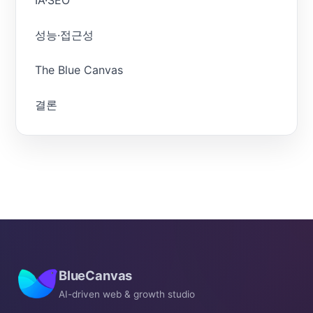
성능·접근성
The Blue Canvas
결론
BlueCanvas
AI-driven web & growth studio