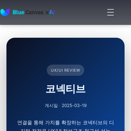
메
뉴
BLUECANVAS
열
기
UX/UI REVIEW
코넥티브
게시일
·
2025-03-19
연결을 통해 가치를 확장하는 코넥티브의 디
지털 접점을 UX/UI·정보구조·접근성·성능