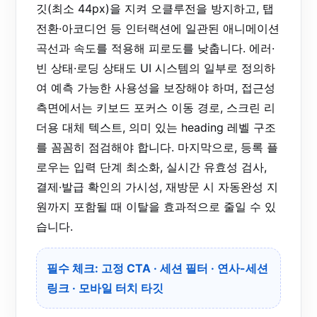
깃(최소 44px)을 지켜 오클루전을 방지하고, 탭
전환·아코디언 등 인터랙션에 일관된 애니메이션
곡선과 속도를 적용해 피로도를 낮춥니다. 에러·
빈 상태·로딩 상태도 UI 시스템의 일부로 정의하
여 예측 가능한 사용성을 보장해야 하며, 접근성
측면에서는 키보드 포커스 이동 경로, 스크린 리
더용 대체 텍스트, 의미 있는 heading 레벨 구조
를 꼼꼼히 점검해야 합니다. 마지막으로, 등록 플
로우는 입력 단계 최소화, 실시간 유효성 검사,
결제·발급 확인의 가시성, 재방문 시 자동완성 지
원까지 포함될 때 이탈을 효과적으로 줄일 수 있
습니다.
필수 체크:
고정 CTA
·
세션 필터
·
연사-세션
링크
·
모바일 터치 타깃