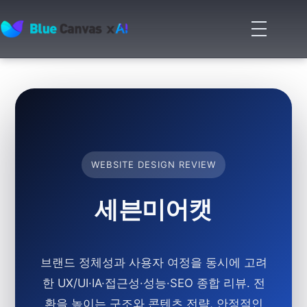
메
뉴
BLUECANVAS
열
기
WEBSITE DESIGN REVIEW
세븐미어캣
브랜드 정체성과 사용자 여정을 동시에 고려
한 UX/UI·IA·접근성·성능·SEO 종합 리뷰. 전
환을 높이는 구조와 콘텐츠 전략, 안정적인