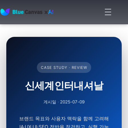
메
뉴
BLUECANVAS
열
기
CASE STUDY · REVIEW
신세계인터내셔날
게시일
·
2025-07-09
브랜드 목표와 사용자 맥락을 함께 고려해
IA·UX·UI·SEO 전반을 점검하고, 실행 가능