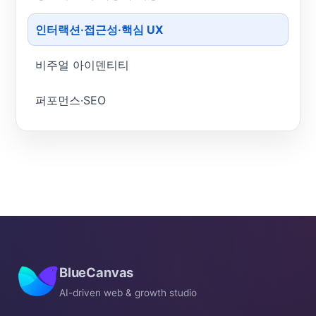
인터랙션·접근성·핵심 UX
비주얼 아이덴티티
퍼포먼스·SEO
BlueCanvas
AI-driven web & growth studio