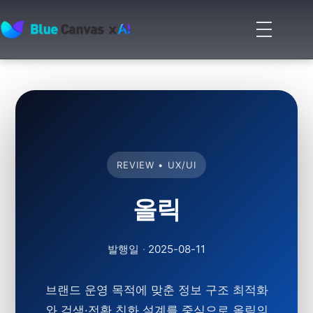
메
뉴
BLUECANVAS
열
기
REVIEW • UX/UI
올릭
발행일
·
2025-08-11
브랜드 운영 목적에 맞춘
정보 구조 최적화
와
검색·전환 친화 설계
를 중심으로 올릭의