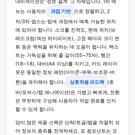
내비게이션은 ‘정보 설계’ 그 자체입니다. 1차 메
뉴는 사용자의
과업 기반
으로 정렬하고, 2
차/3차 뎁스는 탐색 과정에서 예측 가능한 위치
에 있어야 합니다. 스크롤 진척도, 현재 위치(브
레드크럼/섹션 하이라이트), 고정 헤더의 크기 변
화 등은 맥락을 유지하는 데 도움이 됩니다. 텍스
트는 가독성을 위해 줄 길이(55~75자), 행간
(1.6~1.8), 대비(AA 이상)를 지키고, 카드 레이아
웃은 동일한 정보 패턴(아이콘-제목-보조문-버
튼)을 유지해야 합니다.
상호작용 피드백
(호
버/포커스/탭 애니메이션)은 가볍고 빠르게, 전환
은 뚜렷하게 구성해 사용자가 작업 완료를 인지
할 수 있게 합니다.
양이 많은 제품 스펙은 단락/토글/탭을 적절히 섞
어 정보의 층위를 전개하세요. 표 컴포넌트는 모