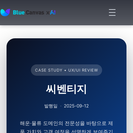
메
뉴
BLUECANVAS
열
기
CASE STUDY • UX/UI REVIEW
씨벤티지
발행일
·
2025-09-12
해운·물류 도메인의 전문성을 바탕으로 제
품 가치와 고객 여정을 선명하게 보여주기